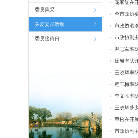
花家红在开
委员风采
全市政协
关爱委员活动
市政协港
市政协副
委员接待日
尹志军率队
徐岩率队开
王晓辉率队
程玉梅率队
李文胜率队
王晓辉赴太
章松在开展
市政协副主