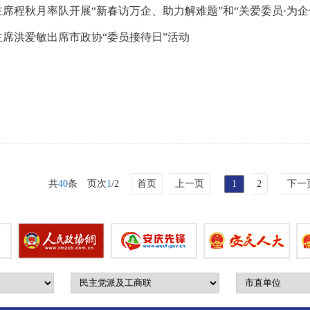
席程秋月率队开展“新春访万企、助力解难题”和“关爱委员·为企
主席洪爱敏出席市政协“委员接待日”活动
共
40
条
页次
1
/2
首页
上一页
1
2
下一