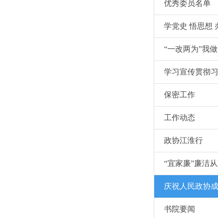
优秀委员名单
学党史 悟思想 
局
“一改两为”我
学习宣传贯彻
考察安徽重要
保密工作
工作动态
政协江淮行
“宜家廉”廉洁
庆祝人民政协成
书院要闻