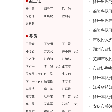
副主任
徐岩出席
人资环委
12月30
桂 青
都春宝
徐 浩
徐岩率队
人资环委
9月30日
徐思伟
唐琪虎
程启令
徐岩出席市
人资环委
6月17日
谢长兵
徐岩率队开
人资环委
5月7日上
委员
市政协人
人资环委
4月11日
王雪峰
王黎明
王 雷
湖州市政
人资环委
11月6日
邓淳皓
方文武
许小梅（女）
芜湖市政
人资环委
10月29
伍万仕
江启和
汪柏林
李济平
李 媚（女）
张志华
市政协举办
人资环委
6月4日至
吴逸灵（女）
何 昊
张文翔
徐岩率队
人资环委
5月31日
何 平（女）
杨结松
李若水
江苏省镇
人资环委
5月23日
李柱楼
李 斌
汪群锋
陈方鑫
汪济东
李 皙（女）
徐岩率队开
人资环委
4月24日
郑 磊
罗建军
郑海兰（女）
安庆市关
人资环委
4月16日
赵俊杰
都春宝
徐 浩