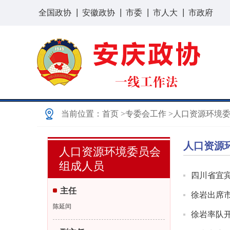
全国政协
安徽政协
市委
市人大
市政府
当前位置：
首页
>专委会工作
>人口资源环境
人口资源
人口资源环境委员会
组成人员
四川省宜
主任
徐岩出席
5月12日
陈延闰
徐岩率队
人资环委
1月21日