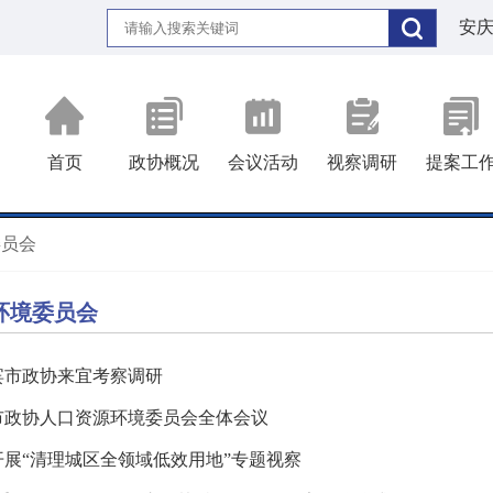
安
首页
政协概况
会议活动
视察调研
提案工
委员会
环境委员会
宾市政协来宜考察调研
市政协人口资源环境委员会全体会议
至13日，四川省宜宾市政协副主席李康率队来宜，围绕自然保护区
开展“清理城区全领域低效用地”专题视察
晚，市政协人口资源环境委员会召开全体会议。市政协党组成员、副主