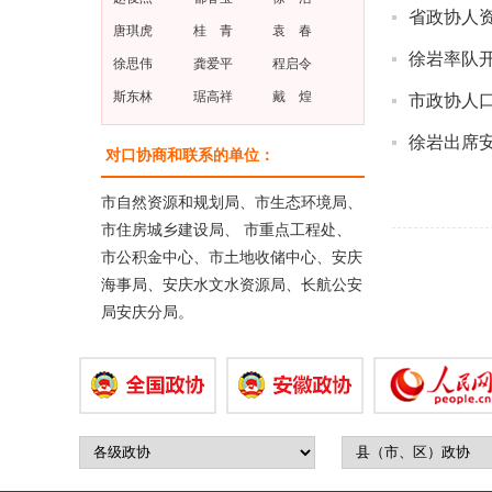
省政协人
人资环委
3月21日
唐琪虎
桂 青
袁 春
徐岩率队开
人资环委、
3月4日至
徐思伟
龚爱平
程启令
斯东林
琚高祥
戴 煌
市政协人
人资环委
2月28日
徐岩出席
人资环委
2月3日晚
对口协商和联系的单位：
人资环委
11月23
市自然资源和规划局、市生态环境局、
人资环委
市住房城乡建设局、 市重点工程处、
市公积金中心、市土地收储中心、安庆
海事局、安庆水文水资源局、长航公安
局安庆分局。