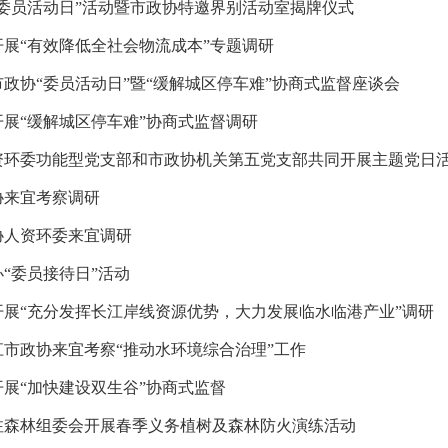
“委员活动日”活动暨市政协特邀界别活动室揭牌仪式
日上午，市政协党组成员、副主席徐岩率队开展“清理城区全领域低
开展“有效降低全社会物流成本”专题调研
上午，市政协人资环委会同市国动办，举办国防人防教育“委员活动
政协“委员活动日”暨“缓解城区停车难”协商式监督座谈会
，市政协党组成员、副主席徐岩率队开展“有效降低全社会物流成本
展“缓解城区停车难”协商式监督调研
午，市政协举办“委员活动日”暨“缓解城区停车难”协商式监督座
资环委功能型党支部和市政协机关第五党支部共同开展主题党日
，市政协党组成员、副主席徐岩率队开展开展“缓解城区停车难”协
协来宜考察调研
上午，市政协人资环委功能型党支部会同市政协机关第五党支部，组
协人资环委来宜调研
日至30日，湖州市政协副主席高东率考察组来宜，围绕生态文明、
“委员接待日”活动
5日，芜湖市政协人资环委主任曹锦平率队，来宜开展“推进城市污
开展“充分发挥长江岸线资源优势，大力发展临水临港产业”调研
，市政协党组成员、副主席徐岩组织开展“委员接待日”暨“宜协商
江市政协来宜考察“推动水环境综合治理”工作
至24日，市政协党组成员、副主席徐岩，市政协副秘书长王文生先
展“加快建设双生谷”协商式监督
至25日，江苏省镇江市政协副主席卢道富一行来宜考察“推动水环
注森林组委会开展春季义务植树及森林防火演练活动
，市政协党组成员、副主席徐岩率队开展“加快建设双生谷”协商式