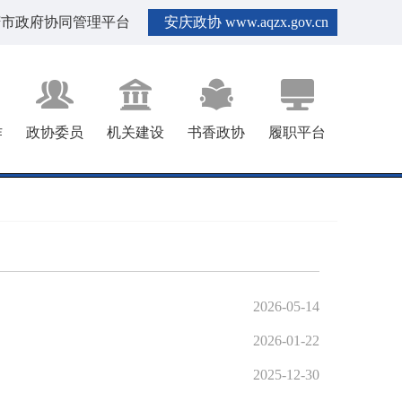
庆市政府协同管理平台
安庆政协 www.aqzx.gov.cn
作
政协委员
机关建设
书香政协
履职平台
2026-05-14
2026-01-22
监督管理和生态环境保护修复开展考察调研。市政协党组副书记、副主
2025-12-30
席徐岩出席会议并讲话，市政协副秘书长王文生主持会议。 会议传达