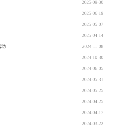
2025-09-30
效用地”专题视察，市政协副秘书长王文生，市政协人资环委、市资规
2025-06-19
日”活动暨市政协特邀界别活动室揭牌仪式。市政协党组成员、副主席
2025-05-07
”专题调研，市政协副秘书长王文生，市政协人资环委主任高峡参加
2025-04-14
谈会。市政协党组成员、副主席徐岩，市政协副秘书长王文生出席。 
活动
2024-11-08
商式监督调研。市政协副秘书长王文生，市政协人资环委、市城管局负
2024-10-30
织部分人资环委委员和机关党员同志赴安庆石化开展主题党日活动。市
2024-06-05
高水平建设生态文明典范城市等开展考察调研。市政协党组书记、主席
2024-05-31
水处理厂尾水深度处理”调研。市政协人资环委主任高峡陪同。 此
2024-05-25
”座谈活动，围绕“充分发挥长江岸线资源优势，大力发展临水临港
2024-04-25
后率队，赴安庆经开区、宿松县、望江县开展“充分发挥长江岸线资
2024-04-17
境综合治理”工作。市政协党组成员、副主席徐岩，市政协副秘书长王
2024-03-22
监督并召开座谈会，市政协副秘书长王文生参加。 徐岩一行先后前