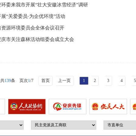
资环委来我市开展“壮大安徽冰雪经济”调研
上午，安庆市关注森林组委会赴怀宁县洪铺镇开展森林防火演练及春
展“关爱委员·为企优环境”活动
市林业局
5日，省政协人资环委主任陶方启率队，来我市开展“壮大安徽冰雪
口资源环境委员会全体会议召开
上午，市政协党组成员、副主席徐岩率队走访委员企业，开展“关爱
安庆市关注森林活动组委会成立大会
，市政协人口资源环境委员会召开全体会议。市政协副秘书长王文生出
日上午，安庆市关注森林活动组委会召开成立大会。市政协党组成员
共
139
条
页次
1
/7
首页
上一页
1
2
3
4
5