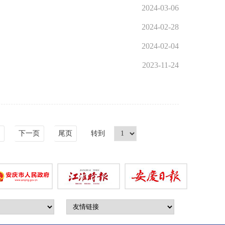
2024-03-06
季义务植树活动。市政协党组成员、副主席徐岩出席活动，市政协副秘
2024-02-28
经济”调研活动。市人大常委会副主任、潜山市委书记梅耐雪，市人大
2024-02-04
委员·为企优环境”活动。市政协副秘书长王文生，市政协人资环委
2023-11-24
席会议，市政协人口资源环境委员会副主任桂青主持会议。 会前，
、副主席徐岩出席会议，市政协副秘书长、市林业局局长周华斌，市
下一页
尾页
转到